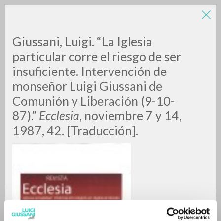
Giussani, Luigi. “La Iglesia
particular corre el riesgo de ser
insuficiente. Intervención de
monseñor Luigi Giussani de
Comunión y Liberación (9-10-
87).”
Ecclesia
, noviembre 7 y 14,
RICERCA AVANZATA »
1987, 42. [Traducción].
A
Z
0
DOCUMENTI TROVATI
RISULTATI SUCCESSIVI