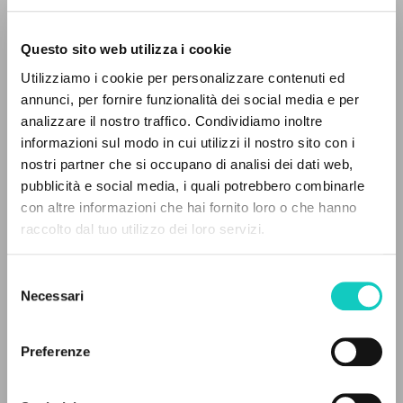
Questo sito web utilizza i cookie
Utilizziamo i cookie per personalizzare contenuti ed
annunci, per fornire funzionalità dei social media e per
analizzare il nostro traffico. Condividiamo inoltre
informazioni sul modo in cui utilizzi il nostro sito con i
nostri partner che si occupano di analisi dei dati web,
pubblicità e social media, i quali potrebbero combinarle
Giussani Luigi
Autore
IL PROGETTO
con altre informazioni che hai fornito loro o che hanno
raccolto dal tuo utilizzo dei loro servizi.
Spagnolo
Il portale raccoglie e rende accessibili gli scritti
Ecclesia
di Luigi Giussani: quasi 5000 voci bibliografiche,
1987
Selezione
testi integrali in 5 lingue e percorsi tematici
Pagine: 1
Necessari
del
dedicati.
consenso
Preferenze
NAVIGA
ULTIMO AGGIORNAMENTO
14/01/2021