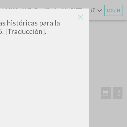
AGGIORNAMENTI
NEWS
CONTATTI
IT
LOGIN
E
s históricas para la
5. [Traducción].
ATTIVITÀ RECENTI
A
Z