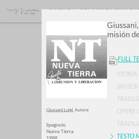
BIOGRAFIA
BIBLIOGRAFIA SECONDA
Giussani,
misión de 
FULL T
STORIA
SINTES
TIPOLOGIA OPERA
TRADUZ
Giussani Luigi
Autore
OPERE 
TRADUZ
Spagnolo
Nueva Tierra
TESTO 
1988