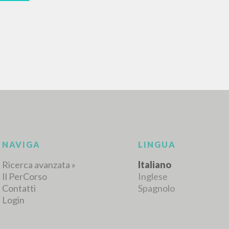
NAVIGA
LINGUA
Ricerca avanzata »
Italiano
Il PerCorso
Inglese
Contatti
Spagnolo
Login