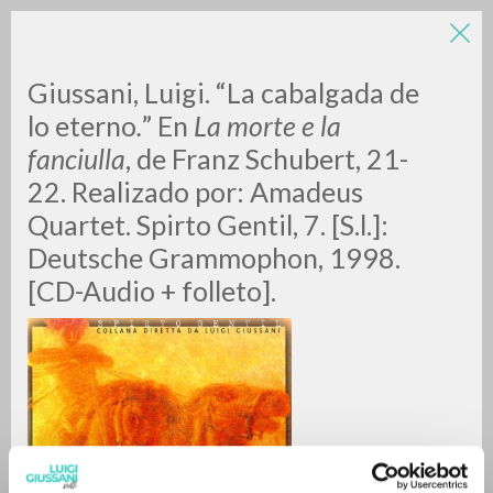
Giussani, Luigi. “La cabalgada de
lo eterno
.
” En
La morte e la
fanciulla
, de Franz Schubert, 21-
22. Realizado por: Amadeus
Quartet. Spirto Gentil, 7. [S.l.]:
Deutsche Grammophon, 1998.
RICERCA AVANZATA »
[CD-Audio + folleto].
A
Z
0
DOCUMENTI TROVATI
RISULTATI SUCCESSIVI