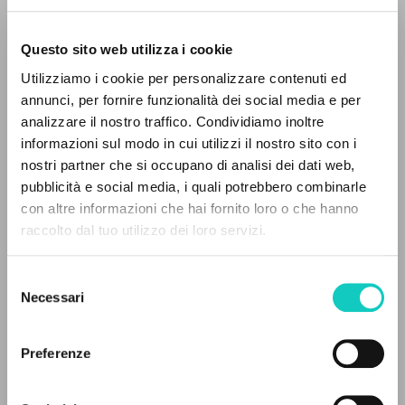
Questo sito web utilizza i cookie
Utilizziamo i cookie per personalizzare contenuti ed
annunci, per fornire funzionalità dei social media e per
Giussani Luigi
Autore
analizzare il nostro traffico. Condividiamo inoltre
Schubert Franz
Compositore
informazioni sul modo in cui utilizzi il nostro sito con i
nostri partner che si occupano di analisi dei dati web,
Deutsche Grammophon
pubblicità e social media, i quali potrebbero combinarle
Spagnolo
IL PROGETTO
con altre informazioni che hai fornito loro o che hanno
1998
raccolto dal tuo utilizzo dei loro servizi.
Pagine: 2
Il portale raccoglie e rende accessibili gli scritti
di Luigi Giussani: quasi 5000 voci bibliografiche,
Selezione
testi integrali in 5 lingue e percorsi tematici
Necessari
del
dedicati.
ULTIMO AGGIORNAMENTO
consenso
18/03/2022
Preferenze
NAVIGA