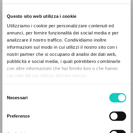
Questo sito web utilizza i cookie
Utilizziamo i cookie per personalizzare contenuti ed
annunci, per fornire funzionalità dei social media e per
IL PROGETTO
analizzare il nostro traffico. Condividiamo inoltre
Giussani Luigi
Autore
informazioni sul modo in cui utilizzi il nostro sito con i
Il portale raccoglie e rende accessibili gli scritti
nostri partner che si occupano di analisi dei dati web,
Francese
di Luigi Giussani: quasi 5000 voci bibliografiche,
pubblicità e social media, i quali potrebbero combinarle
Litterae Communionis-Traces
testi integrali in 5 lingue e percorsi tematici
con altre informazioni che hai fornito loro o che hanno
2006
dedicati.
Pagine: 6
raccolto dal tuo utilizzo dei loro servizi.
Selezione
NAVIGA
Necessari
del
ULTIMO AGGIORNAMENTO
consenso
30/04/2020
Ricerca avanzata »
Il PerCorso
Preferenze
Contatti
Login