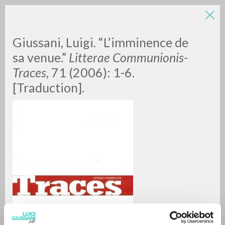
Giussani, Luigi. “L’imminence de
sa venue.”
Litterae Communionis-
Traces
, 71 (2006): 1-6.
[Traduction].
A
Z
0
DOCUMENTI TROVATI
RISULTATI SUCCESSIVI