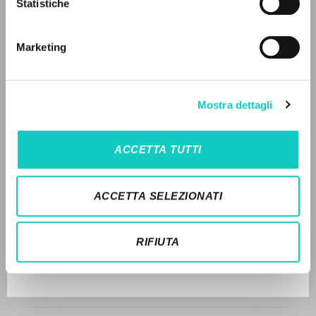
Statistiche
Ricerca avanzata »
DISPONIBILE
Il PerCorso
Contatti
2008 - La familiarità con Cristo: Meditazioni sull'anno
Marketing
Login
liturgico - San Paolo - Italiano (pp. 9-24)
STORIA EDITORIALE
LINGUA
Mostra dettagli
SINTESI DEI CONTENUTI
Italiano
Inglese
Spagnolo
TRADUZIONI
ACCETTA TUTTI
OPERE COLLEGATE
NEWSLETTER
ACCETTA SELEZIONATI
TRADUZIONI OPERE COLLEGATE
Ricevi aggiornamenti su nuove pubblicazioni,
eventi e percorsi editoriali.
TESTO MADRE
RIFIUTA
NOMI
Iscriviti