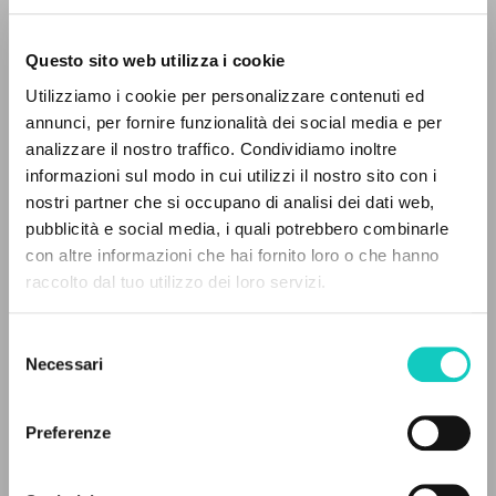
Questo sito web utilizza i cookie
Utilizziamo i cookie per personalizzare contenuti ed
annunci, per fornire funzionalità dei social media e per
Giussani Luigi
Autore
analizzare il nostro traffico. Condividiamo inoltre
informazioni sul modo in cui utilizzi il nostro sito con i
Italiano
nostri partner che si occupano di analisi dei dati web,
Litterae Communionis-Tracce
pubblicità e social media, i quali potrebbero combinarle
2006
IL PROGETTO
con altre informazioni che hai fornito loro o che hanno
Pagine: 6
raccolto dal tuo utilizzo dei loro servizi.
Il portale raccoglie e rende accessibili gli scritti
di Luigi Giussani: quasi 5000 voci bibliografiche,
Selezione
testi integrali in 5 lingue e percorsi tematici
ULTIMO AGGIORNAMENTO
Necessari
del
11/05/2020
dedicati.
consenso
Preferenze
NAVIGA
LEGGI IL FULL TEXT NELL'EDIZIONE