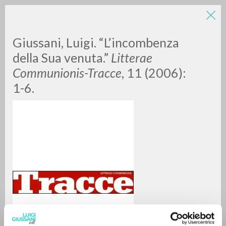
Giussani, Luigi. “L’incombenza
della Sua venuta.”
Litterae
Communionis-Tracce
, 11 (2006):
1-6.
RICERCA AVANZATA »
A
Z
0
DOCUMENTI TROVATI
RISULTATI SUCCESSIVI