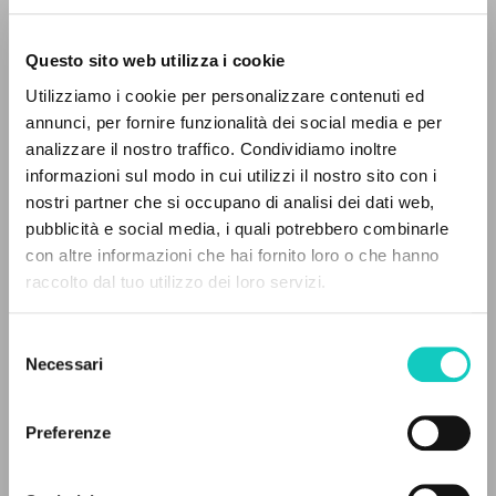
Questo sito web utilizza i cookie
RICERCA AVANZATA »
Utilizziamo i cookie per personalizzare contenuti ed
A
Giussani Luigi
Autore
Z
annunci, per fornire funzionalità dei social media e per
analizzare il nostro traffico. Condividiamo inoltre
0
DOCUMENTI TROVATI
Italiano
informazioni sul modo in cui utilizzi il nostro sito con i
CL-Litterae Communionis
nostri partner che si occupano di analisi dei dati web,
1991
pubblicità e social media, i quali potrebbero combinarle
Pagine: 4
con altre informazioni che hai fornito loro o che hanno
raccolto dal tuo utilizzo dei loro servizi.
RISULTATI SUCCESSIVI
ULTIMO AGGIORNAMENTO
Selezione
24/07/2018
Necessari
del
consenso
Preferenze
FULL TEXT