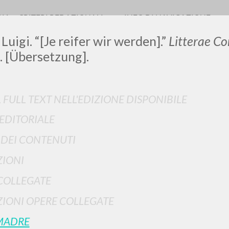
RIA
CRITERI REDAZIONALI
INFO DI NAVIGAZIONE
Luigi. “[Je reifer wir werden].”
Litterae C
. [Übersetzung].
LUIGI
L FULL TEXT NELL'EDIZIONE DISPONIBILE
 EDITORIALE
SSANI
I DEI CONTENUTI
IONI
scritti
COLLEGATE
IONI OPERE COLLEGATE
MADRE