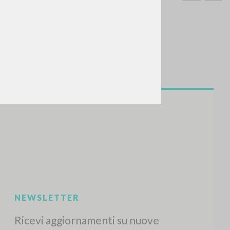
CERCA
Frase esatta
 »
ATTIVITÀ RECENTI
A
Z