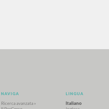
RICERCA AVANZATA
i risultati ancora più precisi? Utilizza la
0
DOCUMENTI TROVATI
Visualizza dettagli per tipologia
LINGUA
AUTORE
ANNO