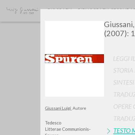
BIOGRAFIA
BIBLIOGRAFIA SECONDA
Giussani, 
(2007): 1
LEGGI I
STORIA
GIU
SINTES
TRADUZ
OPERE 
Giussani Luigi
Autore
TRADUZ
Tedesco
Litterae Communionis-
TESTO 