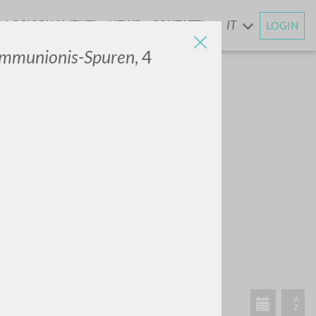
AGGIORNAMENTI
NEWS
CONTATTI
IT
LOGIN
E
ommunionis-Spuren
, 4