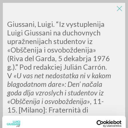
Giussani, Luigi. “Iz vystuplenija
Luigi Giussani na duchovnych
upražnenijach studentov iz
«Obščenija i osvoboždenija»
(Riva del Garda, 5 dekabrja 1976
g.).” Pod redakciej Julián Carrón.
RICERCA AVANZATA »
V
«U vas net nedostatka ni v kakom
A
Z
blagodatnom dare»: Den’ načala
goda dlja vzroslych i studentov iz
0
DOCUMENTI TROVATI
«Obščenija i osvoboždenija»
, 11-
15. [Milano]: Fraternità di
Comunione e Liberazione, 2021.
Pdf.
RISULTATI SUCCESSIVI