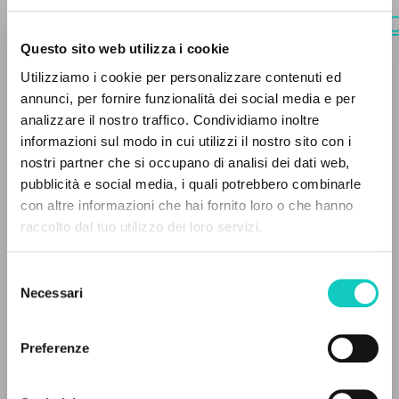
https://it.clonline.org/news/attual
dono-di-grazia-pi%C3%B9-vi-
Questo sito web utilizza i cookie
manca
. [Perevod].
Utilizziamo i cookie per personalizzare contenuti ed
annunci, per fornire funzionalità dei social media e per
analizzare il nostro traffico. Condividiamo inoltre
informazioni sul modo in cui utilizzi il nostro sito con i
nostri partner che si occupano di analisi dei dati web,
pubblicità e social media, i quali potrebbero combinarle
IL PROGETTO
con altre informazioni che hai fornito loro o che hanno
raccolto dal tuo utilizzo dei loro servizi.
Il portale raccoglie e rende accessibili gli scritti
di Luigi Giussani: quasi 5000 voci bibliografiche,
Selezione
testi integrali in 5 lingue e percorsi tematici
Necessari
del
dedicati.
consenso
Preferenze
NAVIGA