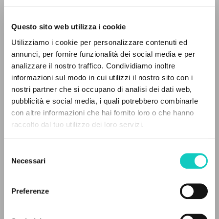
presente-giornata-inizio-anno-cl
.
[Traducere].
Questo sito web utilizza i cookie
Utilizziamo i cookie per personalizzare contenuti ed
annunci, per fornire funzionalità dei social media e per
analizzare il nostro traffico. Condividiamo inoltre
informazioni sul modo in cui utilizzi il nostro sito con i
nostri partner che si occupano di analisi dei dati web,
pubblicità e social media, i quali potrebbero combinarle
IL PROGETTO
con altre informazioni che hai fornito loro o che hanno
raccolto dal tuo utilizzo dei loro servizi.
Il portale raccoglie e rende accessibili gli scritti
di Luigi Giussani: quasi 5000 voci bibliografiche,
Selezione
testi integrali in 5 lingue e percorsi tematici
Necessari
del
dedicati.
consenso
Preferenze
NAVIGA