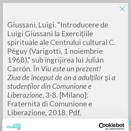
Giussani, Luigi. “Introducere de
Luigi Giussani la Exercițiile
spirituale ale Centrului cultural C.
Péguy (Varigotti, 1 noiembrie
1968),” sub îngrijirea lui Julián
Carrón. În
Viu este un prezent!
RICERCA AVANZATA »
Ziua de început de an a adulților și a
A
Z
studenților din Comunione e
Liberazione
, 3-8. [Milano]:
0
DOCUMENTI TROVATI
Fraternità di Comunione e
Liberazione, 2018. Pdf.
https://www.clonline.org/it/pubblicazi
uno/2018-10-03-vivente-e-un-
RISULTATI SUCCESSIVI