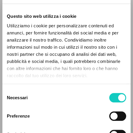
Questo sito web utilizza i cookie
Utilizziamo i cookie per personalizzare contenuti ed
annunci, per fornire funzionalità dei social media e per
IL PROGETTO
analizzare il nostro traffico. Condividiamo inoltre
informazioni sul modo in cui utilizzi il nostro sito con i
Il portale raccoglie e rende accessibili gli scritti
nostri partner che si occupano di analisi dei dati web,
di Luigi Giussani: quasi 5000 voci bibliografiche,
pubblicità e social media, i quali potrebbero combinarle
testi integrali in 5 lingue e percorsi tematici
con altre informazioni che hai fornito loro o che hanno
dedicati.
raccolto dal tuo utilizzo dei loro servizi.
Carbajosa Ignacio
Autore
Giussani Luigi
Autore
Selezione
NAVIGA
Necessari
del
Spagnolo
consenso
Ricerca avanzata »
Litterae Communionis-Huellas
Il PerCorso
Preferenze
2010
Contatti
Pagine: 2
Login