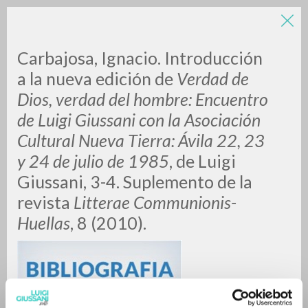
Carbajosa, Ignacio. Introducción
a la nueva edición de
Verdad de
Dios, verdad del hombre: Encuentro
de Luigi Giussani con la Asociación
A
Z
Cultural Nueva Tierra: Ávila 22, 23
y 24 de julio de 1985
, de Luigi
0
DOCUMENTI TROVATI
Giussani, 3-4. Suplemento de la
revista
Litterae Communionis-
Huellas
, 8 (2010).
RISULTATI SUCCESSIVI