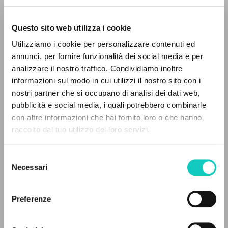
Questo sito web utilizza i cookie
Utilizziamo i cookie per personalizzare contenuti ed
annunci, per fornire funzionalità dei social media e per
IL PROGETTO
analizzare il nostro traffico. Condividiamo inoltre
informazioni sul modo in cui utilizzi il nostro sito con i
Il portale raccoglie e rende accessibili gli scritti
nostri partner che si occupano di analisi dei dati web,
di Luigi Giussani: quasi 5000 voci bibliografiche,
pubblicità e social media, i quali potrebbero combinarle
testi integrali in 5 lingue e percorsi tematici
con altre informazioni che hai fornito loro o che hanno
dedicati.
raccolto dal tuo utilizzo dei loro servizi.
Giussani Luigi
Autore
Selezione
NAVIGA
Necessari
del
Fraternità di Comunione e Liberazione
consenso
Ricerca avanzata »
Portoghese BR
Il PerCorso
Preferenze
clonline.org
Contatti
2022
Login
Pagine: 3