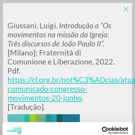
Giussani, Luigi.
Introdução a “Os
movimentos na missão da Igreja:
Três discursos de João Paulo II”.
[Milano]: Fraternità di
A
Z
Comunione e Liberazione, 2022.
Pdf.
0
DOCUMENTI TROVATI
https://cl.org.br/not%C3%ADcias/atu
comunicado-congresso-
movimentos-20-junho
.
RISULTATI SUCCESSIVI
[Tradução].