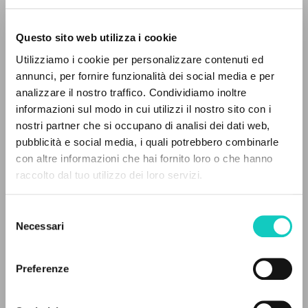
Questo sito web utilizza i cookie
RICERCA AVANZATA »
Utilizziamo i cookie per personalizzare contenuti ed
A
Z
annunci, per fornire funzionalità dei social media e per
analizzare il nostro traffico. Condividiamo inoltre
0
DOCUMENTI TROVATI
informazioni sul modo in cui utilizzi il nostro sito con i
nostri partner che si occupano di analisi dei dati web,
pubblicità e social media, i quali potrebbero combinarle
Capasso Arturo
Autore
con altre informazioni che hai fornito loro o che hanno
Giussani Luigi
Autore
raccolto dal tuo utilizzo dei loro servizi.
RISULTATI SUCCESSIVI
Club di Autori Indipendenti
Italiano
Selezione
2006
Necessari
del
Pagine: 9
consenso
Preferenze
ULTIMO AGGIORNAMENTO
18/11/2024