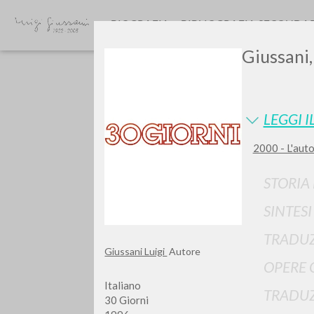
BIOGRAFIA
BIBLIOGRAFIA SECONDA
Giussani, 
LEGGI I
2000 - L'auto
Vuo
STORIA
SINTES
TRADUZ
Giussani Luigi
Autore
OPERE 
TIPOLOGIA OPERA
Italiano
TRADUZ
30 Giorni