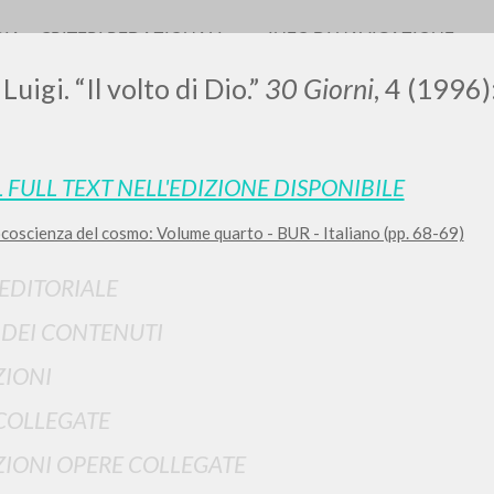
RIA
CRITERI REDAZIONALI
INFO DI NAVIGAZIONE
Luigi. “Il volto di Dio.”
30 Giorni
, 4 (1996)
L FULL TEXT NELL'EDIZIONE DISPONIBILE
coscienza del cosmo: Volume quarto - BUR - Italiano (pp. 68-69)
RICERCA AVANZATA
i risultati ancora più precisi? Utilizza la
 EDITORIALE
0
DOCUMENTI TROVATI
I DEI CONTENUTI
IONI
Visualizza dettagli per tipologia
COLLEGATE
LINGUA
AUTORE
ANNO
IONI OPERE COLLEGATE