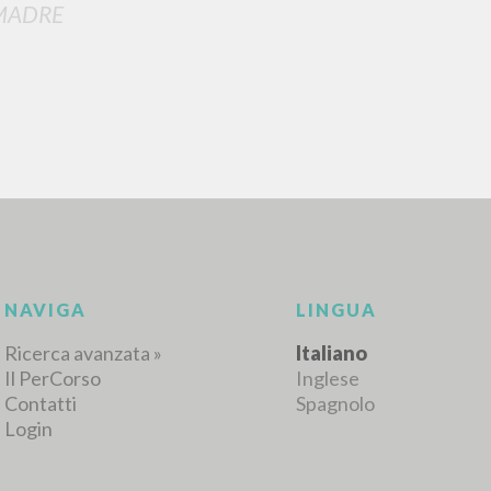
MADRE
RISULTATI SUCCESSIVI
NAVIGA
LINGUA
Ricerca avanzata »
Italiano
Il PerCorso
Inglese