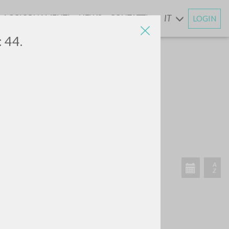
AGGIORNAMENTI
NEWS
CONTATTI
IT
LOGIN
E
: 44.
CERCA
Frase esatta
 »
ATTIVITÀ RECENTI
A
Z