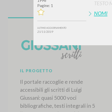
1996
TESTO 
Pagine: 1
NOMI
ULTIMO AGGIORNAMENTO
21/11/2019
IL PROGETTO
Il portale raccoglie e rende