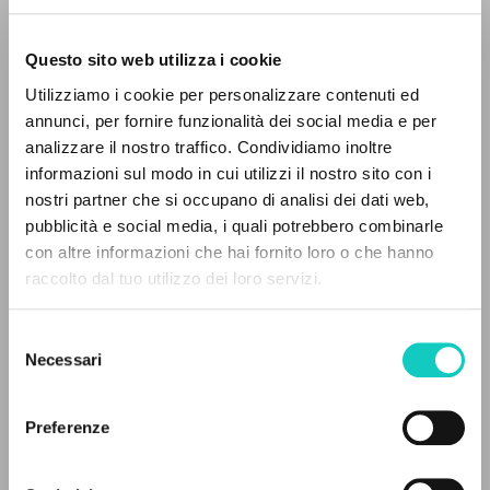
Questo sito web utilizza i cookie
Utilizziamo i cookie per personalizzare contenuti ed
annunci, per fornire funzionalità dei social media e per
analizzare il nostro traffico. Condividiamo inoltre
informazioni sul modo in cui utilizzi il nostro sito con i
nostri partner che si occupano di analisi dei dati web,
pubblicità e social media, i quali potrebbero combinarle
IL PROGETTO
con altre informazioni che hai fornito loro o che hanno
raccolto dal tuo utilizzo dei loro servizi.
Il portale raccoglie e rende accessibili gli scritti
di Luigi Giussani: quasi 5000 voci bibliografiche,
Selezione
testi integrali in 5 lingue e percorsi tematici
Necessari
del
dedicati.
consenso
Preferenze
Giussani Luigi
Autore
NAVIGA
Ragusa Stefania
Curatore