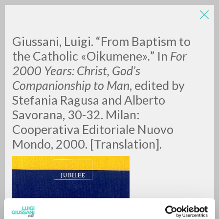
Giussani, Luigi. “From Baptism to
the Catholic «Oikumene»
.
”
In
For
2000 Years: Christ, God’s
Companionship to Man
, edited by
Stefania Ragusa and Alberto
Savorana, 30-32. Milan:
RICERCA AVANZATA »
Cooperativa Editoriale Nuovo
A
Z
Mondo, 2000. [Translation].
0
DOCUMENTI TROVATI
RISULTATI SUCCESSIVI