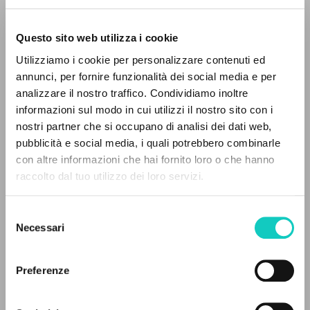
Questo sito web utilizza i cookie
Utilizziamo i cookie per personalizzare contenuti ed
annunci, per fornire funzionalità dei social media e per
analizzare il nostro traffico. Condividiamo inoltre
informazioni sul modo in cui utilizzi il nostro sito con i
nostri partner che si occupano di analisi dei dati web,
pubblicità e social media, i quali potrebbero combinarle
IL PROGETTO
con altre informazioni che hai fornito loro o che hanno
raccolto dal tuo utilizzo dei loro servizi.
Il portale raccoglie e rende accessibili gli scritti
di Luigi Giussani: quasi 5000 voci bibliografiche,
Selezione
testi integrali in 5 lingue e percorsi tematici
Necessari
del
dedicati.
consenso
Preferenze
NAVIGA
Giussani Luigi
Autore
Ragusa Stefania
Curatore