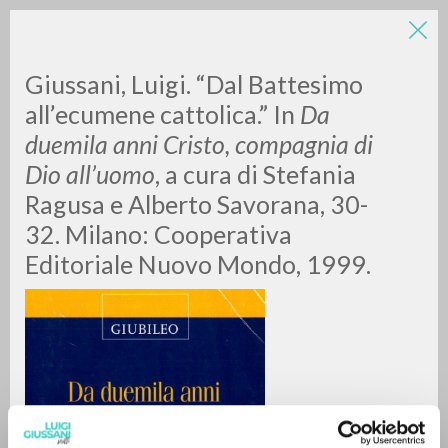
Giussani, Luigi. “Dal Battesimo
all’ecumene cattolica.” In
Da
duemila anni Cristo, compagnia di
Dio all’uomo
, a cura di Stefania
Ragusa e Alberto Savorana, 30-
32. Milano: Cooperativa
RICERCA AVANZATA »
Editoriale Nuovo Mondo, 1999.
A
Z
0
DOCUMENTI TROVATI
RISULTATI SUCCESSIVI