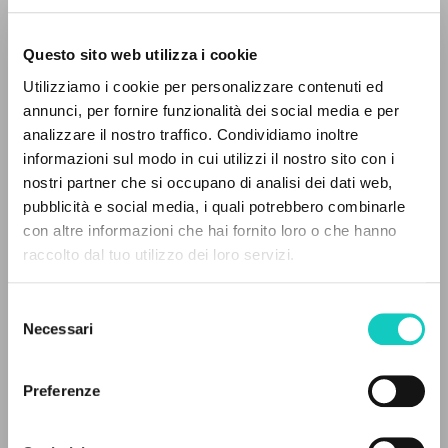
Questo sito web utilizza i cookie
RICERCA AVANZATA »
Utilizziamo i cookie per personalizzare contenuti ed
A
Z
annunci, per fornire funzionalità dei social media e per
analizzare il nostro traffico. Condividiamo inoltre
0
DOCUMENTI TROVATI
informazioni sul modo in cui utilizzi il nostro sito con i
nostri partner che si occupano di analisi dei dati web,
Cordas Durval
Traduttore
pubblicità e social media, i quali potrebbero combinarle
Giussani Luigi
Autore
con altre informazioni che hai fornito loro o che hanno
raccolto dal tuo utilizzo dei loro servizi.
RISULTATI SUCCESSIVI
Portoghese BR
Litterae Communionis-CL
Selezione
1994
Necessari
del
Pagine: 12
consenso
Preferenze
ULTIMO AGGIORNAMENTO
30/07/2024