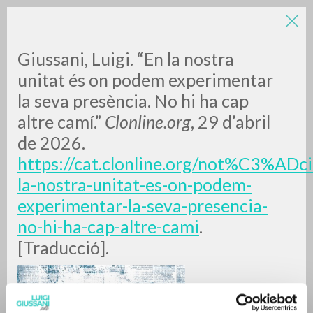
Giussani, Luigi. “En la nostra
unitat és on podem experimentar
la seva presència. No hi ha cap
altre camí.”
Clonline.org
, 29 d’abril
de 2026.
https://cat.clonline.org/not%C3%ADci
RICERCA AVANZATA »
la-nostra-unitat-es-on-podem-
A
Z
experimentar-la-seva-presencia-
no-hi-ha-cap-altre-cami
.
0
DOCUMENTI TROVATI
[Traducció].
RISULTATI SUCCESSIVI