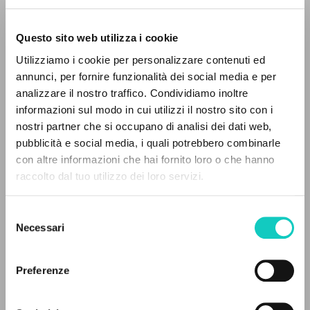
Questo sito web utilizza i cookie
RICERCA AVANZATA »
Utilizziamo i cookie per personalizzare contenuti ed
A
Z
annunci, per fornire funzionalità dei social media e per
analizzare il nostro traffico. Condividiamo inoltre
0
DOCUMENTI TROVATI
informazioni sul modo in cui utilizzi il nostro sito con i
Arbona Guadalupe
Traduttore
nostri partner che si occupano di analisi dei dati web,
Calavia Alfonso
Traduttore
pubblicità e social media, i quali potrebbero combinarle
Giussani Luigi
Autore
con altre informazioni che hai fornito loro o che hanno
raccolto dal tuo utilizzo dei loro servizi.
RISULTATI SUCCESSIVI
Asociación Cultural Huellas
Spagnolo
Selezione
2018
Necessari
del
Pagine: 16
consenso
Preferenze
ULTIMO AGGIORNAMENTO
16/09/2025