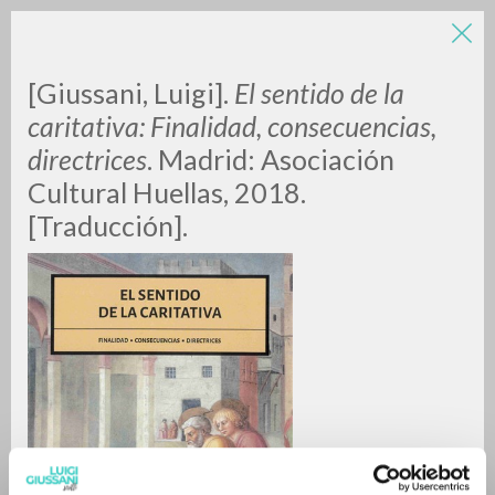
LUIGI
[Giussani, Luigi].
El sentido de la
caritativa: Finalidad, consecuencias,
directrices
. Madrid: Asociación
GIUSSANI
Cultural Huellas, 2018.
[Traducción].
scritti