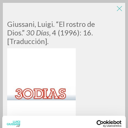
Giussani, Luigi. “El rostro de
Dios.”
30 Días
, 4 (1996): 16.
[Traducción].
RICERCA AVANZATA »
A
Z
0
DOCUMENTI TROVATI
RISULTATI SUCCESSIVI