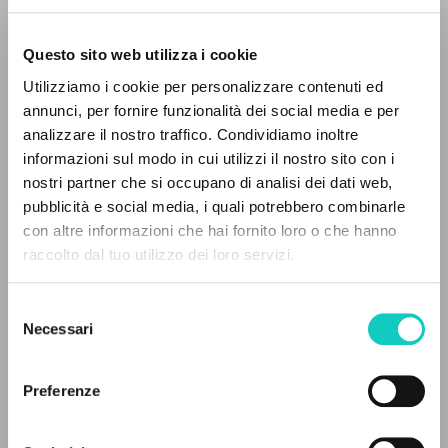
Questo sito web utilizza i cookie
Giussani Luigi
Autore
Utilizziamo i cookie per personalizzare contenuti ed
annunci, per fornire funzionalità dei social media e per
Spagnolo
analizzare il nostro traffico. Condividiamo inoltre
30 Dias
1996
informazioni sul modo in cui utilizzi il nostro sito con i
Pagine: 1
nostri partner che si occupano di analisi dei dati web,
pubblicità e social media, i quali potrebbero combinarle
IL PROGETTO
con altre informazioni che hai fornito loro o che hanno
raccolto dal tuo utilizzo dei loro servizi.
Il portale raccoglie e rende accessibili gli scritti
ULTIMO AGGIORNAMENTO
24/07/2020
di Luigi Giussani: quasi 5000 voci bibliografiche,
Selezione
testi integrali in 5 lingue e percorsi tematici
Necessari
del
dedicati.
consenso
LEGGI IL FULL TEXT NELL'EDIZIONE
Preferenze
DISPONIBILE
NAVIGA