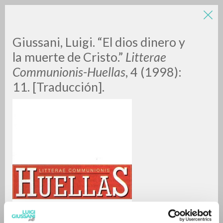
Giussani, Luigi. “El dios dinero y
la muerte de Cristo.”
Litterae
Communionis-Huellas
, 4 (1998):
11. [Traducción].
RICERCA AVANZATA »
A
Z
0
DOCUMENTI TROVATI
RISULTATI SUCCESSIVI