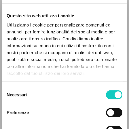
Questo sito web utilizza i cookie
Utilizziamo i cookie per personalizzare contenuti ed
annunci, per fornire funzionalità dei social media e per
analizzare il nostro traffico. Condividiamo inoltre
Giussani Luigi
Autore
informazioni sul modo in cui utilizzi il nostro sito con i
nostri partner che si occupano di analisi dei dati web,
Spagnolo
pubblicità e social media, i quali potrebbero combinarle
Litterae Communionis-Huellas
IL PROGETTO
con altre informazioni che hai fornito loro o che hanno
1998
Pagine: 1
raccolto dal tuo utilizzo dei loro servizi.
Il portale raccoglie e rende accessibili gli scritti
di Luigi Giussani: quasi 5000 voci bibliografiche,
Selezione
testi integrali in 5 lingue e percorsi tematici
Necessari
del
ULTIMO AGGIORNAMENTO
dedicati.
consenso
19/09/2022
Preferenze
NAVIGA