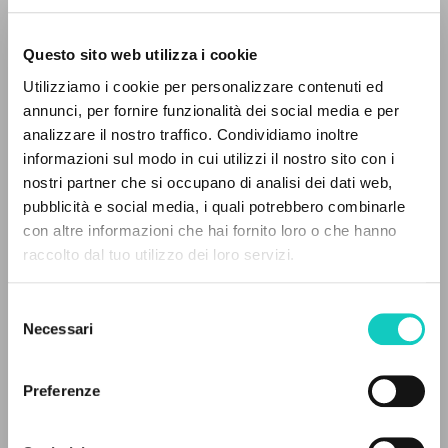
Questo sito web utilizza i cookie
Utilizziamo i cookie per personalizzare contenuti ed
annunci, per fornire funzionalità dei social media e per
analizzare il nostro traffico. Condividiamo inoltre
Giussani Luigi
Autore
informazioni sul modo in cui utilizzi il nostro sito con i
nostri partner che si occupano di analisi dei dati web,
Spagnolo
pubblicità e social media, i quali potrebbero combinarle
CL-Litterae Communionis
IL PROGETTO
con altre informazioni che hai fornito loro o che hanno
1995
Pagine: 2
raccolto dal tuo utilizzo dei loro servizi.
Il portale raccoglie e rende accessibili gli scritti
di Luigi Giussani: quasi 5000 voci bibliografiche,
Selezione
testi integrali in 5 lingue e percorsi tematici
Necessari
del
ULTIMO AGGIORNAMENTO
dedicati.
consenso
09/12/2025
Preferenze
NAVIGA