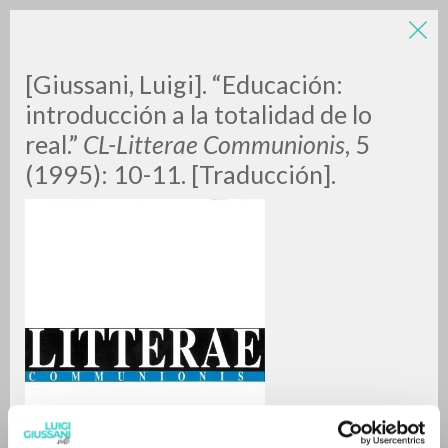
[Giussani, Luigi]. “Educación:
introducción a la totalidad de lo
real.”
CL-Litterae Communionis
, 5
(1995): 10-11. [Traducción].
RICERCA AVANZATA »
A
Z
0
DOCUMENTI TROVATI
RISULTATI SUCCESSIVI