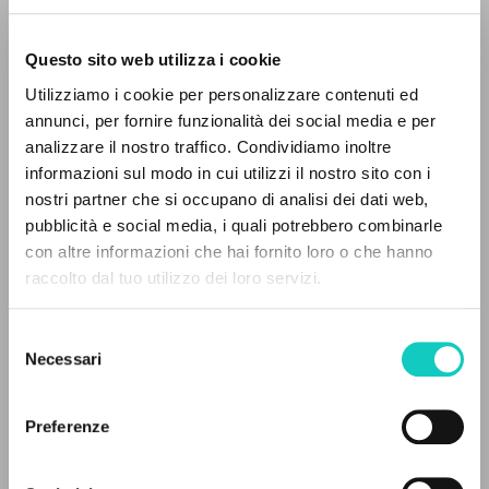
Questo sito web utilizza i cookie
Utilizziamo i cookie per personalizzare contenuti ed
annunci, per fornire funzionalità dei social media e per
analizzare il nostro traffico. Condividiamo inoltre
informazioni sul modo in cui utilizzi il nostro sito con i
Carrón Julián
Curatore
nostri partner che si occupano di analisi dei dati web,
Giussani Luigi
Autore
pubblicità e social media, i quali potrebbero combinarle
IL PROGETTO
con altre informazioni che hai fornito loro o che hanno
Editrice Nuovo Mondo
raccolto dal tuo utilizzo dei loro servizi.
Il portale raccoglie e rende accessibili gli scritti
Italiano
di Luigi Giussani: quasi 5000 voci bibliografiche,
Litterae Communionis-Tracce
Selezione
2019
testi integrali in 5 lingue e percorsi tematici
Necessari
del
Pagine: 15
dedicati.
consenso
Preferenze
NAVIGA
ULTIMO AGGIORNAMENTO
28/11/2024