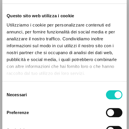
Questo sito web utilizza i cookie
Utilizziamo i cookie per personalizzare contenuti ed
annunci, per fornire funzionalità dei social media e per
analizzare il nostro traffico. Condividiamo inoltre
informazioni sul modo in cui utilizzi il nostro sito con i
nostri partner che si occupano di analisi dei dati web,
pubblicità e social media, i quali potrebbero combinarle
Carrón Julián
Curatore
IL PROGETTO
con altre informazioni che hai fornito loro o che hanno
Giussani Luigi
Autore
raccolto dal tuo utilizzo dei loro servizi.
Il portale raccoglie e rende accessibili gli scritti
Fraternità di Comunione e Liberazione
di Luigi Giussani: quasi 5000 voci bibliografiche,
Francese
Selezione
testi integrali in 5 lingue e percorsi tematici
clonline.org
Necessari
del
dedicati.
2022
consenso
Pagine: 9
Preferenze
NAVIGA