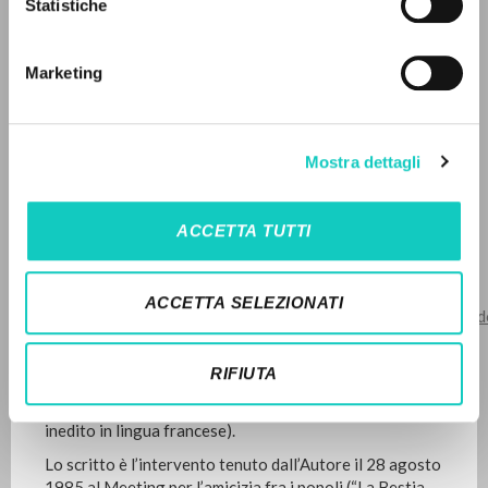
Statistiche
Ricerca avanzata »
ULTIMO AGGIORNAMENTO
20/01/2023
Il PerCorso
Contatti
Marketing
Login
LEGGI IL FULL TEXT NELL'EDIZIONE
DISPONIBILE
LINGUA
Mostra dettagli
STORIA EDITORIALE
Italiano
Inglese
Spagnolo
ACCETTA TUTTI
Traduzione in lingua francese del testo “Dio ha
bisogno degli uomini” pubblicato sul sito di Comunione
NEWSLETTER
e Liberazione
ACCETTA SELEZIONATI
(
https://it.clonline.org/news/attualit%C3%A0/2022/06/22/d
Ricevi aggiornamenti su nuove pubblicazioni,
giussani-meeting-1985
. Link verificato in data
eventi e percorsi editoriali.
26/07/2022) nella forma edita, con lo stesso titolo, in
RIFIUTA
Litterae Communionis-Tracce: Speciale Meeting 2019: Uno
spazio di libertà
(Edizioni Nuovo Mondo, 2019: pp. 7-19;
inedito in lingua francese).
Lo scritto è l’intervento tenuto dall’Autore il 28 agosto
Iscriviti
1985 al Meeting per l’amicizia fra i popoli (“La Bestia,