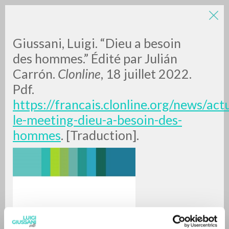
Giussani, Luigi. “Dieu a besoin
des hommes.” Édité par Julián
Carrón.
Clonline
, 18 juillet 2022.
Pdf.
https://francais.clonline.org/news/
le-meeting-dieu-a-besoin-des-
RICERCA AVANZATA »
hommes
. [Traduction].
A
Z
0
DOCUMENTI TROVATI
RISULTATI SUCCESSIVI