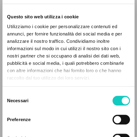
Questo sito web utilizza i cookie
RICERCA AVANZATA »
Utilizziamo i cookie per personalizzare contenuti ed
A
Z
annunci, per fornire funzionalità dei social media e per
analizzare il nostro traffico. Condividiamo inoltre
0
DOCUMENTI TROVATI
informazioni sul modo in cui utilizzi il nostro sito con i
nostri partner che si occupano di analisi dei dati web,
pubblicità e social media, i quali potrebbero combinarle
con altre informazioni che hai fornito loro o che hanno
raccolto dal tuo utilizzo dei loro servizi.
RISULTATI SUCCESSIVI
Selezione
Necessari
del
consenso
Preferenze
Giussani Luigi
Autore
Prim Juan Miguel
Traduttore