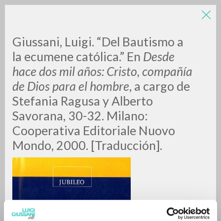
LUIGI
Giussani, Luigi. “Del Bautismo a
la ecumene católica.” En
Desde
hace dos mil años: Cristo, compañía
GIUSSANI
de Dios para el hombre
, a cargo de
Stefania Ragusa y Alberto
scritti
Savorana, 30-32. Milano:
Cooperativa Editoriale Nuovo
Mondo, 2000. [Traducción].