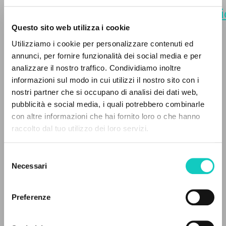
https://www.clonline.org/it/pubblicazi
10-01-nessun-dono-di-grazia-
Questo sito web utilizza i cookie
piu-vi-manca-2021
. [Edizione in
Utilizziamo i cookie per personalizzare contenuti ed
lingua giapponese].
annunci, per fornire funzionalità dei social media e per
IL PROGETTO
analizzare il nostro traffico. Condividiamo inoltre
informazioni sul modo in cui utilizzi il nostro sito con i
Il portale raccoglie e rende accessibili gli scritti
nostri partner che si occupano di analisi dei dati web,
di Luigi Giussani: quasi 5000 voci bibliografiche,
pubblicità e social media, i quali potrebbero combinarle
testi integrali in 5 lingue e percorsi tematici
con altre informazioni che hai fornito loro o che hanno
dedicati.
raccolto dal tuo utilizzo dei loro servizi.
Selezione
NAVIGA
Necessari
del
consenso
Ricerca avanzata »
Il PerCorso
Preferenze
Contatti
Login