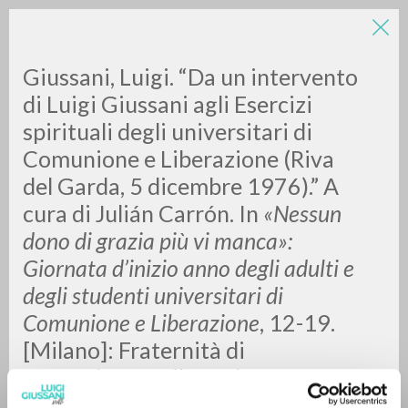
Giussani, Luigi. “Da un intervento
di Luigi Giussani agli Esercizi
spirituali degli universitari di
Comunione e Liberazione (Riva
A
Z
del Garda, 5 dicembre 1976).” A
cura di Julián Carrón. In
«Nessun
0
DOCUMENTI TROVATI
dono di grazia più vi manca»:
Giornata d’inizio anno degli adulti e
degli studenti universitari di
RISULTATI SUCCESSIVI
Comunione e Liberazione
, 12-19.
[Milano]: Fraternità di
Comunione e Liberazione, 2021.
Pdf.