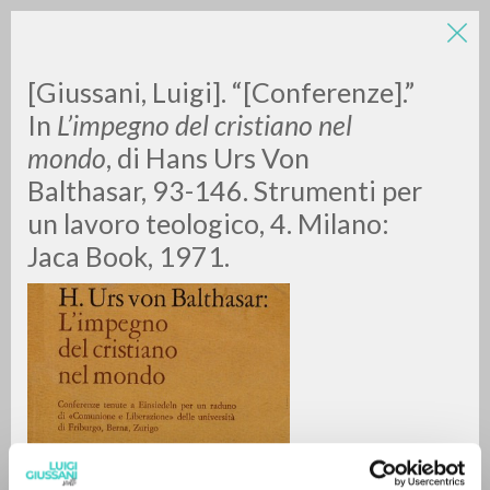
[Giussani, Luigi]. “[Conferenze].”
In
L’impegno del cristiano nel
mondo
, di Hans Urs Von
Balthasar, 93-146. Strumenti per
A
Z
un lavoro teologico, 4. Milano:
Jaca Book, 1971.
0
DOCUMENTI TROVATI
RISULTATI SUCCESSIVI