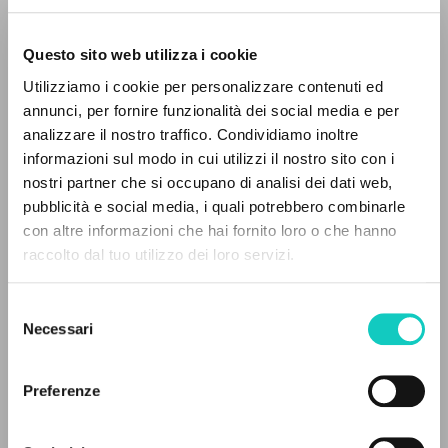
Questo sito web utilizza i cookie
Utilizziamo i cookie per personalizzare contenuti ed
annunci, per fornire funzionalità dei social media e per
IL PROGETTO
analizzare il nostro traffico. Condividiamo inoltre
informazioni sul modo in cui utilizzi il nostro sito con i
Il portale raccoglie e rende accessibili gli scritti
nostri partner che si occupano di analisi dei dati web,
di Luigi Giussani: quasi 5000 voci bibliografiche,
pubblicità e social media, i quali potrebbero combinarle
testi integrali in 5 lingue e percorsi tematici
con altre informazioni che hai fornito loro o che hanno
dedicati.
raccolto dal tuo utilizzo dei loro servizi.
Selezione
Giussani Luigi
Autore
NAVIGA
Necessari
del
von Balthasar Hans Urs
Autore
consenso
Ricerca avanzata »
Il PerCorso
Jaca Book
Preferenze
Contatti
Italiano
1971
Login
Pagine: 54