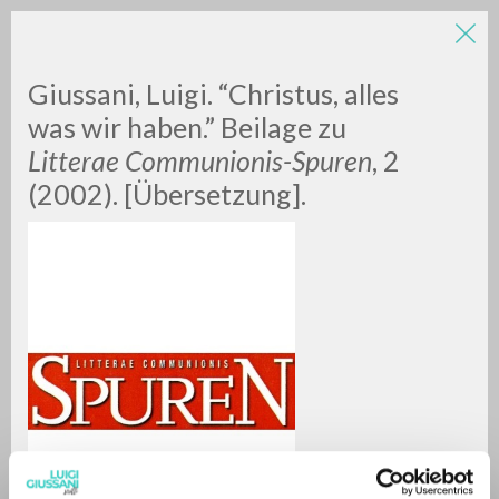
Giussani, Luigi. “Christus, alles
was wir haben.” Beilage zu
Litterae Communionis-Spuren
, 2
(2002). [Übersetzung].
A
Z
0
DOCUMENTI TROVATI
RISULTATI SUCCESSIVI