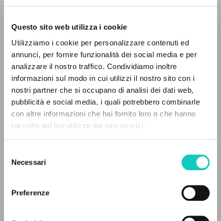
Questo sito web utilizza i cookie
Utilizziamo i cookie per personalizzare contenuti ed
Giussani Luigi
Autore
annunci, per fornire funzionalità dei social media e per
IL PROGETTO
analizzare il nostro traffico. Condividiamo inoltre
Tedesco
informazioni sul modo in cui utilizzi il nostro sito con i
Litterae Communionis-Spuren
Il portale raccoglie e rende accessibili gli scritti
nostri partner che si occupano di analisi dei dati web,
2002
di Luigi Giussani: quasi 5000 voci bibliografiche,
pubblicità e social media, i quali potrebbero combinarle
Pagine: 8
testi integrali in 5 lingue e percorsi tematici
con altre informazioni che hai fornito loro o che hanno
dedicati.
raccolto dal tuo utilizzo dei loro servizi.
ULTIMO AGGIORNAMENTO
Selezione
07/07/2021
NAVIGA
Necessari
del
consenso
Ricerca avanzata »
Il PerCorso
Preferenze
Contatti
LEGGI IL FULL TEXT NELL'EDIZIONE
Login
DISPONIBILE