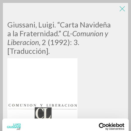
Giussani, Luigi. “Carta Navideña
a la Fraternidad.”
CL-Comunion y
Liberacion
, 2 (1992): 3.
[Traducción].
RICERCA AVANZATA »
A
Z
0
DOCUMENTI TROVATI
RISULTATI SUCCESSIVI