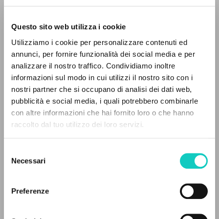
Questo sito web utilizza i cookie
Utilizziamo i cookie per personalizzare contenuti ed
annunci, per fornire funzionalità dei social media e per
analizzare il nostro traffico. Condividiamo inoltre
Giussani Luigi
Autore
informazioni sul modo in cui utilizzi il nostro sito con i
nostri partner che si occupano di analisi dei dati web,
Spagnolo
pubblicità e social media, i quali potrebbero combinarle
CL-Comunión y Liberación
IL PROGETTO
con altre informazioni che hai fornito loro o che hanno
1992
raccolto dal tuo utilizzo dei loro servizi.
Pagine: 1
Il portale raccoglie e rende accessibili gli scritti
di Luigi Giussani: quasi 5000 voci bibliografiche,
Selezione
testi integrali in 5 lingue e percorsi tematici
Necessari
del
dedicati.
consenso
ULTIMO AGGIORNAMENTO
15/02/2024
Preferenze
NAVIGA