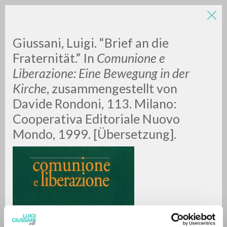
Giussani, Luigi. “Brief an die
Fraternität.” In
Comunione e
Liberazione: Eine Bewegung in der
Kirche
, zusammengestellt von
Davide Rondoni, 113. Milano:
Cooperativa Editoriale Nuovo
RICERCA AVANZATA »
Mondo, 1999. [Übersetzung].
A
Z
0
DOCUMENTI TROVATI
RISULTATI SUCCESSIVI