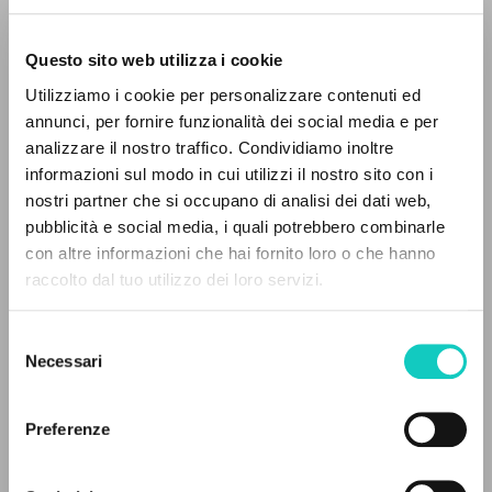
Questo sito web utilizza i cookie
Utilizziamo i cookie per personalizzare contenuti ed
annunci, per fornire funzionalità dei social media e per
analizzare il nostro traffico. Condividiamo inoltre
informazioni sul modo in cui utilizzi il nostro sito con i
nostri partner che si occupano di analisi dei dati web,
pubblicità e social media, i quali potrebbero combinarle
IL PROGETTO
con altre informazioni che hai fornito loro o che hanno
raccolto dal tuo utilizzo dei loro servizi.
Il portale raccoglie e rende accessibili gli scritti
Giussani Luigi
Autore
di Luigi Giussani: quasi 5000 voci bibliografiche,
Hoffmann Tobias
Traduttore
Selezione
testi integrali in 5 lingue e percorsi tematici
Necessari
Rondoni Davide
Curatore
del
dedicati.
consenso
Cooperativa Editoriale Nuovo Mondo
Preferenze
Tedesco
NAVIGA
1999
Pagine: 1