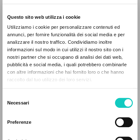
Questo sito web utilizza i cookie
RICERCA AVANZATA »
Utilizziamo i cookie per personalizzare contenuti ed
A
Z
annunci, per fornire funzionalità dei social media e per
analizzare il nostro traffico. Condividiamo inoltre
Giussani Luigi
Autore
0
DOCUMENTI TROVATI
informazioni sul modo in cui utilizzi il nostro sito con i
nostri partner che si occupano di analisi dei dati web,
Portoghese BR
pubblicità e social media, i quali potrebbero combinarle
CL-Comunhão e Libertação
con altre informazioni che hai fornito loro o che hanno
1991
Pagine: 1
raccolto dal tuo utilizzo dei loro servizi.
RISULTATI SUCCESSIVI
Selezione
Necessari
del
ULTIMO AGGIORNAMENTO
consenso
02/08/2024
Preferenze