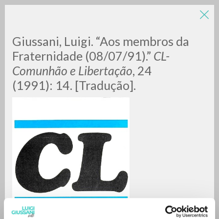
LUIGI
Giussani, Luigi. “Aos membros da
Fraternidade (08/07/91).”
CL-
Comunhão e Libertação
, 24
GIUSSANI
(1991): 14. [Tradução].
scritti