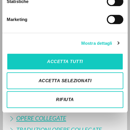
Statistiche
Ricerca avanzata »
Il PerCorso
Contatti
FULL TEXT
Marketing
Login
LEGGI IL FULL TEXT NELL'EDIZIONE
DISPONIBILE
LINGUA
Mostra dettagli
1995 - Il rischio educativo: Come creazione di
Italiano
Inglese
Spagnolo
personalità e di storia - SEI - Italiano (pp. 57-94)
ACCETTA TUTTI
2018 - Realtà e giovinezza. La sfida - Rizzoli - Italiano
(pp. 217-233)
NEWSLETTER
ACCETTA SELEZIONATI
STORIA EDITORIALE
Ricevi aggiornamenti su nuove pubblicazioni,
eventi e percorsi editoriali.
SINTESI DEI CONTENUTI
RIFIUTA
TRADUZIONI
OPERE COLLEGATE
Iscriviti
TRADUZIONI OPERE COLLEGATE