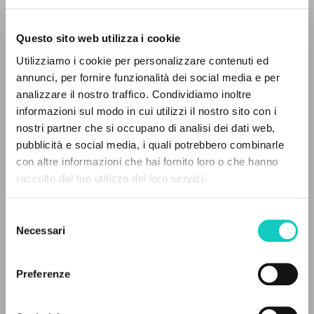
Questo sito web utilizza i cookie
Utilizziamo i cookie per personalizzare contenuti ed
annunci, per fornire funzionalità dei social media e per
analizzare il nostro traffico. Condividiamo inoltre
informazioni sul modo in cui utilizzi il nostro sito con i
Giussani Luigi
Autore
nostri partner che si occupano di analisi dei dati web,
Negri Luigi
Introduzione
pubblicità e social media, i quali potrebbero combinarle
IL PROGETTO
con altre informazioni che hai fornito loro o che hanno
Cooperativa Editoriale Nuovo Mondo
raccolto dal tuo utilizzo dei loro servizi.
Il portale raccoglie e rende accessibili gli scritti
Italiano
di Luigi Giussani: quasi 5000 voci bibliografiche,
1990
Selezione
Pagine: 42
testi integrali in 5 lingue e percorsi tematici
Necessari
del
dedicati.
consenso
Preferenze
ULTIMO AGGIORNAMENTO
NAVIGA
20/09/2023