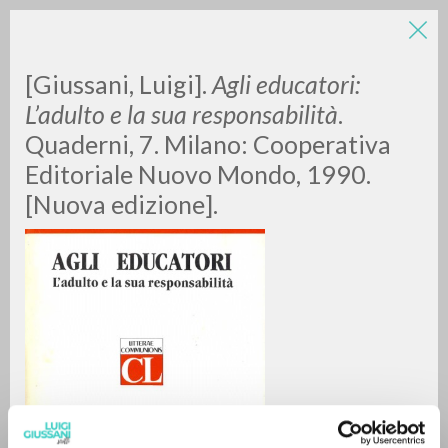
[Giussani, Luigi].
Agli educatori:
L’adulto e la sua responsabilità
.
Quaderni, 7. Milano: Cooperativa
Editoriale Nuovo Mondo, 1990.
[Nuova edizione].
RICERCA AVANZATA »
A
Z
0
DOCUMENTI TROVATI
RISULTATI SUCCESSIVI