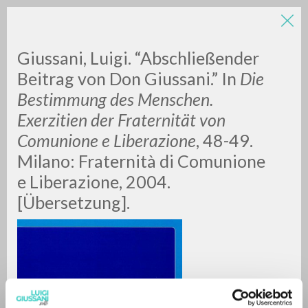
Giussani, Luigi. “Abschließender
Beitrag von Don Giussani.”
In
Die
Bestimmung des Menschen.
Exerzitien der Fraternität von
A
Z
Comunione e Liberazione
, 48-49.
Milano: Fraternità di Comunione
0
DOCUMENTI TROVATI
e Liberazione, 2004.
[Übersetzung].
RISULTATI SUCCESSIVI