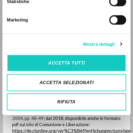
Statistiche
Pagine: 2
LINGUA
Marketing
Italiano
Inglese
Spagnolo
ULTIMO AGGIORNAMENTO
05/10/2022
Mostra dettagli
NEWSLETTER
Ricevi aggiornamenti su nuove pubblicazioni,
LEGGI IL FULL TEXT NELL'EDIZIONE
ACCETTA TUTTI
eventi e percorsi editoriali.
DISPONIBILE
STORIA EDITORIALE
ACCETTA SELEZIONATI
Traduzione in lingua tedesca del testo “Intervento
conclusivo di don Giussani” edito nel libretto
ll Destino
Iscriviti
RIFIUTA
dell’Uomo: Esercizi della Fraternità di Comunione e
Liberazione
(Cooperativa Editoriale Nuovo Mondo,
2004, pp. 48-49;
dal 2018, disponibile anche in formato
pdf sul sito di Comunione e Liberazione:
https://de.clonline.org/ver%C3%B6ffentlichungen/sonstige-