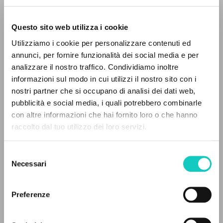
Questo sito web utilizza i cookie
Utilizziamo i cookie per personalizzare contenuti ed
annunci, per fornire funzionalità dei social media e per
IL PROGETTO
analizzare il nostro traffico. Condividiamo inoltre
informazioni sul modo in cui utilizzi il nostro sito con i
Il portale raccoglie e rende accessibili gli scritti
nostri partner che si occupano di analisi dei dati web,
di Luigi Giussani: quasi 5000 voci bibliografiche,
pubblicità e social media, i quali potrebbero combinarle
testi integrali in 5 lingue e percorsi tematici
con altre informazioni che hai fornito loro o che hanno
dedicati.
raccolto dal tuo utilizzo dei loro servizi.
Giussani Luigi
Autore
Selezione
Neumann Daniela
Revisore
NAVIGA
Necessari
del
Scholz Cristoph
Traduttore
consenso
Ricerca avanzata »
Il PerCorso
Preferenze
Fraternità di Comunione e Liberazione
Contatti
Tedesco
Login
2004