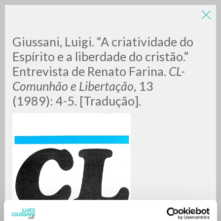
Giussani, Luigi. “A criatividade do
Espírito e a liberdade do cristão.”
Entrevista de Renato Farina.
CL-
Comunhão e Libertação
, 13
A
Z
(1989): 4-5. [Tradução].
0
DOCUMENTI TROVATI
RISULTATI SUCCESSIVI