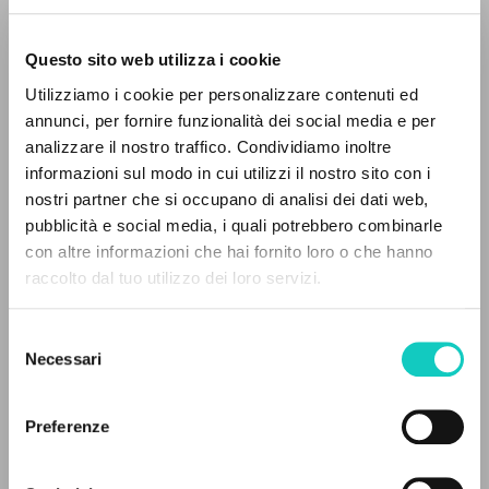
Questo sito web utilizza i cookie
Utilizziamo i cookie per personalizzare contenuti ed
annunci, per fornire funzionalità dei social media e per
IL PROGETTO
analizzare il nostro traffico. Condividiamo inoltre
informazioni sul modo in cui utilizzi il nostro sito con i
Il portale raccoglie e rende accessibili gli scritti
Farina Renato
Intervista
nostri partner che si occupano di analisi dei dati web,
Giussani Luigi
Autore
di Luigi Giussani: quasi 5000 voci bibliografiche,
pubblicità e social media, i quali potrebbero combinarle
testi integrali in 5 lingue e percorsi tematici
con altre informazioni che hai fornito loro o che hanno
Portoghese BR
dedicati.
raccolto dal tuo utilizzo dei loro servizi.
CL-Comunhão e Libertação
1989
Pagine: 2
Selezione
NAVIGA
Necessari
del
consenso
Ricerca avanzata »
Il PerCorso
Preferenze
ULTIMO AGGIORNAMENTO
Contatti
01/08/2024
Login