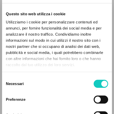
Questo sito web utilizza i cookie
Utilizziamo i cookie per personalizzare contenuti ed
annunci, per fornire funzionalità dei social media e per
Farina Renato
Intervista
IL PROGETTO
analizzare il nostro traffico. Condividiamo inoltre
Giussani Luigi
Autore
informazioni sul modo in cui utilizzi il nostro sito con i
Il portale raccoglie e rende accessibili gli scritti
nostri partner che si occupano di analisi dei dati web,
di Luigi Giussani: quasi 5000 voci bibliografiche,
Italiano
pubblicità e social media, i quali potrebbero combinarle
CL-Litterae Communionis
testi integrali in 5 lingue e percorsi tematici
con altre informazioni che hai fornito loro o che hanno
1989
dedicati.
raccolto dal tuo utilizzo dei loro servizi.
Pagine: 3
Selezione
NAVIGA
Necessari
del
ULTIMO AGGIORNAMENTO
consenso
Ricerca avanzata »
11/05/2020
Il PerCorso
Preferenze
Contatti
Login