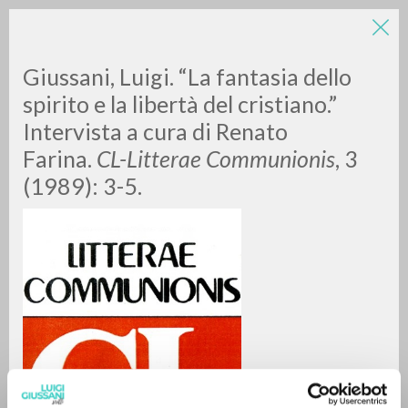
Giussani, Luigi. “La fantasia dello
spirito e la libertà del cristiano.”
Intervista a cura di Renato
Farina.
CL-Litterae Communionis
, 3
A
Z
(1989): 3-5.
0
DOCUMENTI TROVATI
RISULTATI SUCCESSIVI