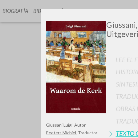
BIOGRAFÍA
BIBLIOGRAFÍA SECUNDARIA
CRITERIOS EDI
Giussani,
Uitgeveri
LEE EL 
HISTOR
SÍNTESI
TIPOLOGÍA
TRADU
OBRAS 
TRADUC
Giussani Luigi
Autor
TEXTO 
Peeters Michiel
Traductor