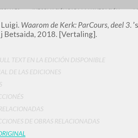
TORIALES
INFORMACIÓN PARA LA NAVEGACIÓN
A
 Luigi.
Waarom de Kerk: ParCours, deel 3
. 
j Betsaida, 2018. [Vertaling].
0
DOCUMENTOS ENCONTRADOS
FULL TEXT EN LA EDICIÓN DISPONIBLE
IAL DE LAS EDICIONES
Ver detalles por tipo
S
IDIOMA
AUTOR
AÑO
ACTI
CCIONÉS
RELACIONADAS
CIONES DE OBRAS RELACIONADAS
ORIGINAL
RESULTADOS SUCESIVOS