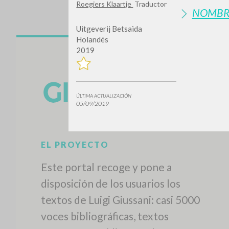
Roegiers Klaartje
Traductor
NOMBR
Uitgeverij Betsaida
Holandés
2019
ÚLTIMA ACTUALIZACIÓN
05/09/2019
EL PROYECTO
Este portal recoge y pone a
disposición de los usuarios los
textos de Luigi Giussani: casi 5000
voces bibliográficas, textos