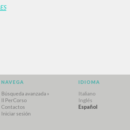
ES
NAVEGA
IDIOMA
Búsqueda avanzada »
Italiano
Il PerCorso
Inglés
Contactos
Español
Iniciar sesión