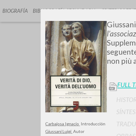
BIOGRAFÍA
BIBLIOGRAFÍA SECUNDARIA
CRITERIOS EDI
Giussani
l’associa
Supplem
seguente
non più a
¿Quiere
FULL 
HISTOR
SÍNTES
TIPOLOGÍA
TRADU
Carbajosa Ignacio
Introducción
Giussani Luigi
Autor
OBRAS