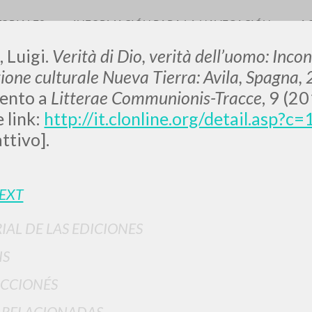
TORIALES
INFORMACIÓN PARA LA NAVEGACIÓN
A
, Luigi.
Verità di Dio, verità dell’uomo: Incon
zione culturale Nueva Tierra:
Avila, Spagna,
ento a
Litterae Communionis-Tracce
, 9 (2
 link:
http://it.clonline.org/detail.asp
ttivo].
BÚSQUEDA AVANZ
s resultados aún más precisos? Utilizar el
TEXT
0
DOCUMENTOS ENCONTRADOS
IAL DE LAS EDICIONES
Ver detalles por tipo
IS
IDIOMA
AUTOR
AÑO
ACTI
CCIONÉS
 RELACIONADAS