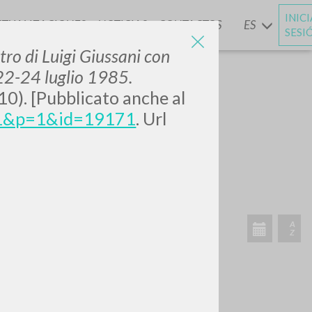
INIC
CTUALIZACIONES
NOTICIAS
CONTACTOS
ES
Y
SESI
tro di Luigi Giussani con
 22-24 luglio 1985.
010). [Pubblicato anche al
?c=1&p=1&id=19171
. Url
BUSCA
Frase exacta
ADA »
VIDADES RECIENTES
A
Z