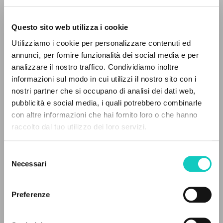
Questo sito web utilizza i cookie
BÚSQUEDA AVANZADA »
Utilizziamo i cookie per personalizzare contenuti ed
A
Z
annunci, per fornire funzionalità dei social media e per
analizzare il nostro traffico. Condividiamo inoltre
0
DOCUMENTOS ENCONTRADOS
informazioni sul modo in cui utilizzi il nostro sito con i
Giussani Luigi
Autor
nostri partner che si occupano di analisi dei dati web,
pubblicità e social media, i quali potrebbero combinarle
Inglés
con altre informazioni che hai fornito loro o che hanno
Litterae Communionis-Traces
raccolto dal tuo utilizzo dei loro servizi.
2001
RESULTADOS SUCESIVOS
Páginas: 4
Selezione
Necessari
del
consenso
ÚLTIMA ACTUALIZACIÓN
12/11/2019
Preferenze