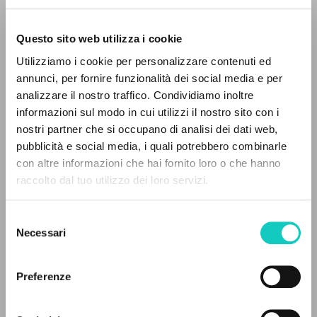
Questo sito web utilizza i cookie
BÚSQUEDA AVANZADA »
Utilizziamo i cookie per personalizzare contenuti ed
A
Z
annunci, per fornire funzionalità dei social media e per
Giussani Luigi
Autor
analizzare il nostro traffico. Condividiamo inoltre
0
DOCUMENTOS ENCONTRADOS
informazioni sul modo in cui utilizzi il nostro sito con i
Italiano
nostri partner che si occupano di analisi dei dati web,
Litterae Communionis-Tracce
pubblicità e social media, i quali potrebbero combinarle
2001
con altre informazioni che hai fornito loro o che hanno
Páginas: 4
raccolto dal tuo utilizzo dei loro servizi.
RESULTADOS SUCESIVOS
Selezione
ÚLTIMA ACTUALIZACIÓN
Necessari
del
02/03/2020
consenso
Preferenze
FULL TEXT