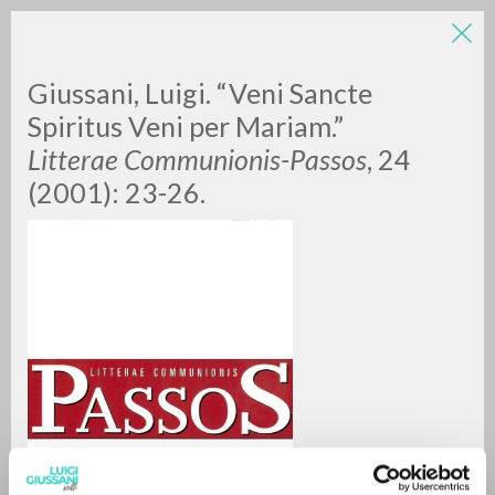
Giussani, Luigi. “Veni Sancte
Spiritus Veni per Mariam.”
Litterae Communionis-Passos
, 24
(2001): 23-26.
BÚSQUEDA AVANZADA »
A
Z
0
DOCUMENTOS ENCONTRADOS
RESULTADOS SUCESIVOS