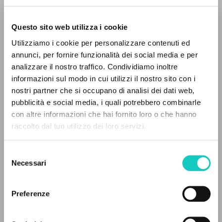
Questo sito web utilizza i cookie
Utilizziamo i cookie per personalizzare contenuti ed
annunci, per fornire funzionalità dei social media e per
analizzare il nostro traffico. Condividiamo inoltre
Cordas Durval
Traductor
informazioni sul modo in cui utilizzi il nostro sito con i
Giussani Luigi
Autor
nostri partner che si occupano di analisi dei dati web,
pubblicità e social media, i quali potrebbero combinarle
Portoghese BR
EL PROYECTO
con altre informazioni che hai fornito loro o che hanno
Litterae Communionis-Passos
raccolto dal tuo utilizzo dei loro servizi.
2001
Este portal recoge y pone a disposición de los
Páginas: 4
usuarios los textos de Luigi Giussani: casi 5000
Selezione
voces bibliográficas, textos íntegros en 5
Necessari
del
idiomas y líneas temáticas.
consenso
ÚLTIMA ACTUALIZACIÓN
19/07/2024
Preferenze
NAVEGA