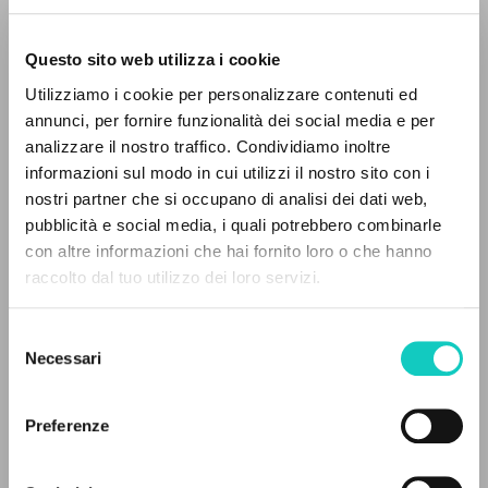
Questo sito web utilizza i cookie
Utilizziamo i cookie per personalizzare contenuti ed
annunci, per fornire funzionalità dei social media e per
analizzare il nostro traffico. Condividiamo inoltre
informazioni sul modo in cui utilizzi il nostro sito con i
nostri partner che si occupano di analisi dei dati web,
pubblicità e social media, i quali potrebbero combinarle
Caffarra Carlo
Autor
EL PROYECTO
con altre informazioni che hai fornito loro o che hanno
raccolto dal tuo utilizzo dei loro servizi.
Este portal recoge y pone a disposición de los
Italiano
Litterae Communionis-Tracce
usuarios los textos de Luigi Giussani: casi 5000
Selezione
1998
voces bibliográficas, textos íntegros en 5
Necessari
Páginas: 4
del
idiomas y líneas temáticas.
consenso
Preferenze
NAVEGA
ÚLTIMA ACTUALIZACIÓN
17/05/2022