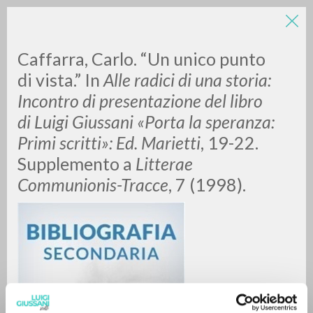
Caffarra, Carlo. “Un unico punto
di vista.” In
Alle radici di una storia:
Incontro di presentazione del libro
di Luigi Giussani «Porta la speranza:
Primi scritti»: Ed. Marietti
, 19-22.
Supplemento a
Litterae
BÚSQUEDA AVANZADA »
Communionis-Tracce
, 7 (1998).
A
Z
0
DOCUMENTOS ENCONTRADOS
RESULTADOS SUCESIVOS