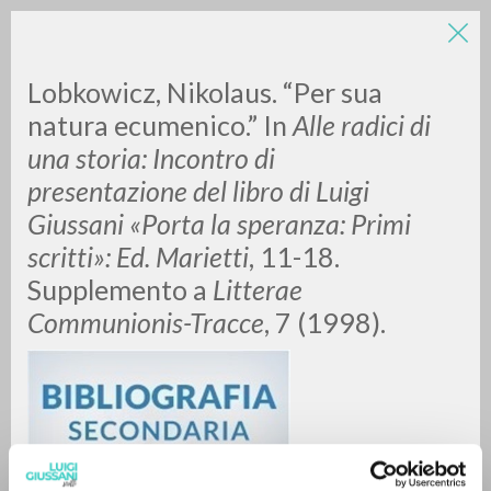
Lobkowicz, Nikolaus. “Per sua
natura ecumenico.” In
Alle radici di
una storia: Incontro di
presentazione del libro di Luigi
Giussani «Porta la speranza: Primi
scritti»: Ed. Marietti
, 11-18.
BÚSQUEDA AVANZADA »
Supplemento a
Litterae
A
Z
Communionis-Tracce
, 7 (1998).
0
DOCUMENTOS ENCONTRADOS
RESULTADOS SUCESIVOS