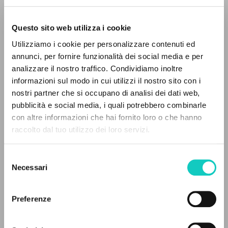
Questo sito web utilizza i cookie
Utilizziamo i cookie per personalizzare contenuti ed
annunci, per fornire funzionalità dei social media e per
analizzare il nostro traffico. Condividiamo inoltre
informazioni sul modo in cui utilizzi il nostro sito con i
nostri partner che si occupano di analisi dei dati web,
pubblicità e social media, i quali potrebbero combinarle
EL PROYECTO
con altre informazioni che hai fornito loro o che hanno
Lobkowicz Nikolaus
Autor
raccolto dal tuo utilizzo dei loro servizi.
Este portal recoge y pone a disposición de los
usuarios los textos de Luigi Giussani: casi 5000
Italiano
Selezione
voces bibliográficas, textos íntegros en 5
Litterae Communionis-Tracce
Necessari
del
1998
idiomas y líneas temáticas.
consenso
Páginas: 8
Preferenze
NAVEGA