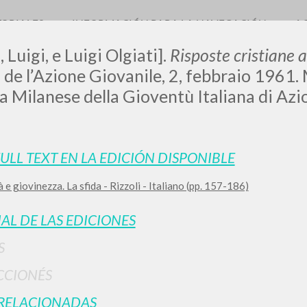
TORIALES
INFORMACIÓN PARA LA NAVEGACIÓN
A
 Luigi, e Luigi Olgiati].
Risposte cristiane a
de l’Azione Giovanile, 2, febbraio 1961.
 Milanese della Gioventù Italiana di Azio
FULL TEXT EN LA EDICIÓN DISPONIBLE
BÚSQUEDA AVANZ
s resultados aún más precisos? Utilizar el
 e giovinezza. La sfida - Rizzoli - Italiano (pp. 157-186)
0
DOCUMENTOS ENCONTRADOS
IAL DE LAS EDICIONES
Ver detalles por tipo
S
IDIOMA
AUTOR
AÑO
ACTI
CCIONÉS
RELACIONADAS