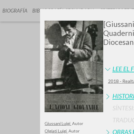
BIOGRAFÍA
BIBLIOGRAFÍA SECUNDARIA
CRITERIOS EDI
[Giussani,
Quaderni 
Diocesana
LEE EL 
¿Quiere
2018 - Realtà
HISTOR
SÍNTESI
TIPOLOGÍA
TRADU
Giussani Luigi
Autor
OBRAS 
Olgiati Luigi
Autor