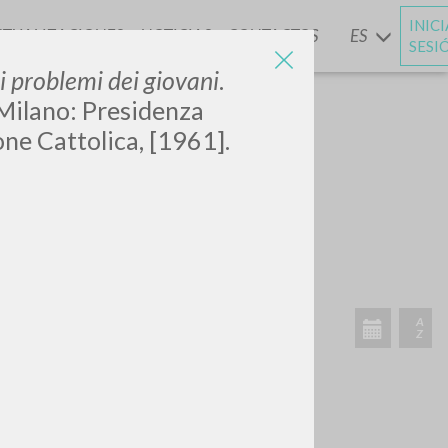
INIC
CTUALIZACIONES
NOTICIAS
CONTACTOS
ES
Y
SESI
i problemi dei giovani
.
 Milano: Presidenza
ne Cattolica, [1961].
BUSCA
Frase exacta
ADA »
VIDADES RECIENTES
A
Z