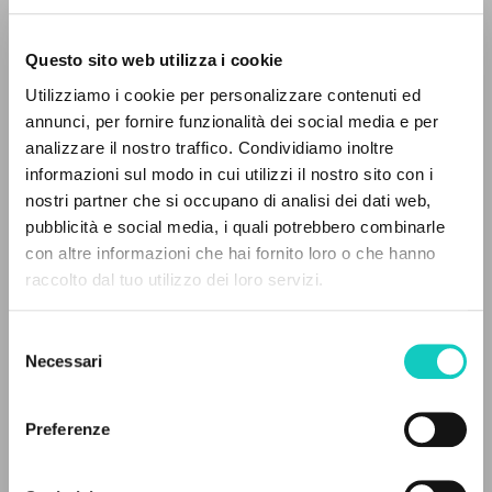
Questo sito web utilizza i cookie
BÚSQUEDA AVANZADA »
Utilizziamo i cookie per personalizzare contenuti ed
Giussani Luigi
Autor
A
Z
annunci, per fornire funzionalità dei social media e per
analizzare il nostro traffico. Condividiamo inoltre
Italiano
0
DOCUMENTOS ENCONTRADOS
informazioni sul modo in cui utilizzi il nostro sito con i
Litterae Communionis-Tracce
1993
nostri partner che si occupano di analisi dei dati web,
Páginas: 8
pubblicità e social media, i quali potrebbero combinarle
con altre informazioni che hai fornito loro o che hanno
raccolto dal tuo utilizzo dei loro servizi.
RESULTADOS SUCESIVOS
ÚLTIMA ACTUALIZACIÓN
10/01/2024
Selezione
Necessari
del
consenso
Preferenze
LEE EL FULL TEXT EN LA EDICIÓN
DISPONIBLE