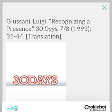
LUIGI
Giussani, Luigi. “Recognizing a
Presence.”
30 Days
, 7/8 (1993):
35-44. [Translation].
GIUSSANI
scritti