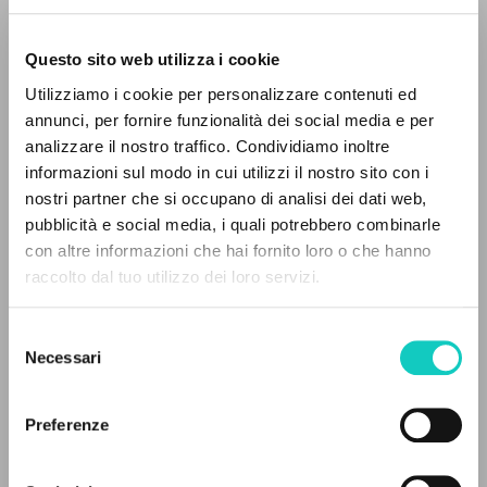
Questo sito web utilizza i cookie
BÚSQUEDA AVANZADA »
Giussani Luigi
Autor
Utilizziamo i cookie per personalizzare contenuti ed
A
Z
annunci, per fornire funzionalità dei social media e per
Inglés
analizzare il nostro traffico. Condividiamo inoltre
30 Days
0
DOCUMENTOS ENCONTRADOS
1993
informazioni sul modo in cui utilizzi il nostro sito con i
Páginas: 9
nostri partner che si occupano di analisi dei dati web,
pubblicità e social media, i quali potrebbero combinarle
con altre informazioni che hai fornito loro o che hanno
raccolto dal tuo utilizzo dei loro servizi.
RESULTADOS SUCESIVOS
ÚLTIMA ACTUALIZACIÓN
10/01/2024
Selezione
Necessari
del
consenso
FULL TEXT
Preferenze
HISTORIAL DE LAS EDICIONES