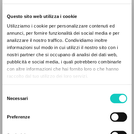
Questo sito web utilizza i cookie
BÚSQUEDA AVANZADA »
Utilizziamo i cookie per personalizzare contenuti ed
A
Z
annunci, per fornire funzionalità dei social media e per
analizzare il nostro traffico. Condividiamo inoltre
0
DOCUMENTOS ENCONTRADOS
informazioni sul modo in cui utilizzi il nostro sito con i
nostri partner che si occupano di analisi dei dati web,
pubblicità e social media, i quali potrebbero combinarle
con altre informazioni che hai fornito loro o che hanno
raccolto dal tuo utilizzo dei loro servizi.
RESULTADOS SUCESIVOS
Cordas Durval
Traductor
Giussani Luigi
Autor
Selezione
Rondoni Davide
Editor
Necessari
del
consenso
Sociedade Litterae Communionis
Preferenze
Portoghese BR
1999
Páginas: 9