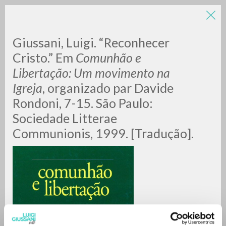
LUIGI
Giussani, Luigi. “Reconhecer
Cristo.” Em
Comunhão e
Libertação: Um movimento na
GIUSSANI
Igreja
, organizado par Davide
Rondoni, 7-15. São Paulo:
scritti
Sociedade Litterae
Communionis, 1999. [Tradução].