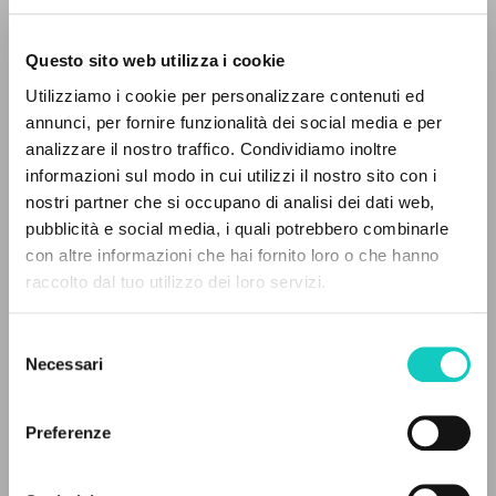
Questo sito web utilizza i cookie
BÚSQUEDA AVANZADA »
Utilizziamo i cookie per personalizzare contenuti ed
A
Z
annunci, per fornire funzionalità dei social media e per
Battista Pierluigi
Entrevista
analizzare il nostro traffico. Condividiamo inoltre
0
DOCUMENTOS ENCONTRADOS
Giussani Luigi
Autor
informazioni sul modo in cui utilizzi il nostro sito con i
nostri partner che si occupano di analisi dei dati web,
Español
pubblicità e social media, i quali potrebbero combinarle
30 Dias
con altre informazioni che hai fornito loro o che hanno
1996
raccolto dal tuo utilizzo dei loro servizi.
RESULTADOS SUCESIVOS
Páginas: 4
Selezione
Necessari
del
ÚLTIMA ACTUALIZACIÓN
consenso
09/09/2020
Preferenze