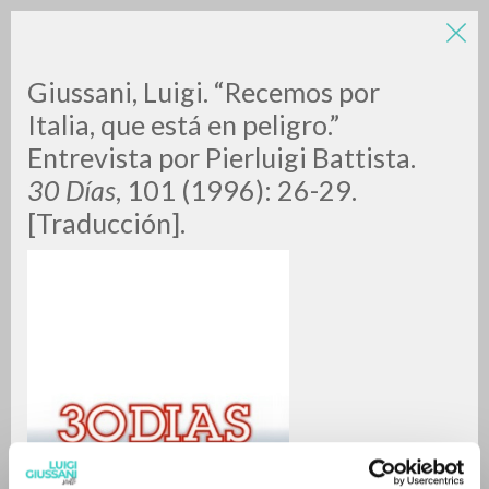
LUIGI
Giussani, Luigi. “Recemos por
Italia, que está en peligro.”
Entrevista por Pierluigi Battista.
GIUSSANI
30 Días
, 101 (1996): 26-29.
[Traducción].
scritti