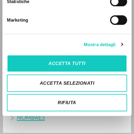
Statistiche
Búsqueda avanzada »
Il PerCorso
Contactos
LEE EL FULL TEXT EN LA EDICIÓN
Marketing
Iniciar sesión
DISPONIBLE
HISTORIAL DE LAS EDICIONES
IDIOMA
Mostra dettagli
SÍNTESIS
Italiano
Inglés
Español
TRADUCCIONÉS
ACCETTA TUTTI
OBRAS RELACIONADAS
NEWSLETTER
ACCETTA SELEZIONATI
TRADUCCIONES DE OBRAS
Recibe información actualizada de nuevas
RELACIONADAS
publicaciones, eventos y líneas editoriales.
RIFIUTA
TEXTO ORIGINAL
NOMBRES
Inscribirse