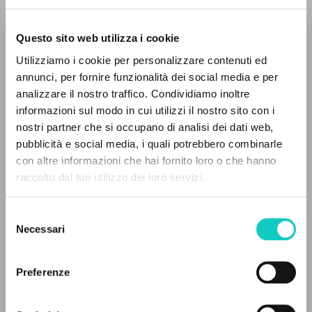
Questo sito web utilizza i cookie
Utilizziamo i cookie per personalizzare contenuti ed
annunci, per fornire funzionalità dei social media e per
analizzare il nostro traffico. Condividiamo inoltre
informazioni sul modo in cui utilizzi il nostro sito con i
nostri partner che si occupano di analisi dei dati web,
Giussani Luigi
Autor
pubblicità e social media, i quali potrebbero combinarle
EL PROYECTO
con altre informazioni che hai fornito loro o che hanno
Francés
raccolto dal tuo utilizzo dei loro servizi.
Este portal recoge y pone a disposición de los
Litterae Communionis-Traces
2004
usuarios los textos de Luigi Giussani: casi 5000
Selezione
Páginas: 3
voces bibliográficas, textos íntegros en 5
Necessari
del
idiomas y líneas temáticas.
consenso
Preferenze
ÚLTIMA ACTUALIZACIÓN
NAVEGA
30/04/2020