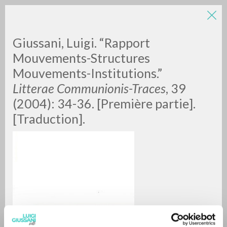
Giussani, Luigi. “Rapport
Mouvements-Structures
Mouvements-Institutions.”
Litterae Communionis-Traces
, 39
(2004): 34-36. [Première partie].
[Traduction].
BÚSQUEDA AVANZADA »
A
Z
0
DOCUMENTOS ENCONTRADOS
RESULTADOS SUCESIVOS