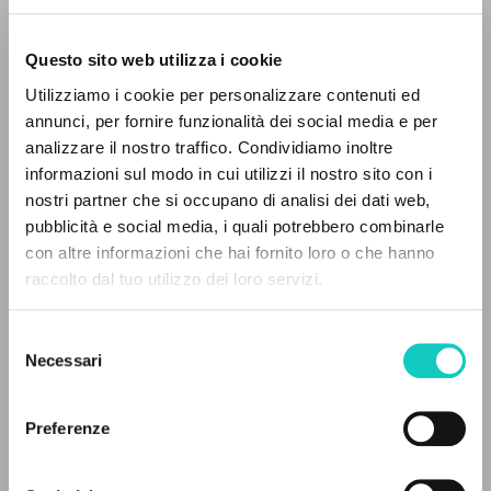
Questo sito web utilizza i cookie
BÚSQUEDA AVANZADA »
Utilizziamo i cookie per personalizzare contenuti ed
A
Z
annunci, per fornire funzionalità dei social media e per
Giussani Luigi
Autor
analizzare il nostro traffico. Condividiamo inoltre
0
DOCUMENTOS ENCONTRADOS
informazioni sul modo in cui utilizzi il nostro sito con i
Italiano
nostri partner che si occupano di analisi dei dati web,
Litterae Communionis-Tracce
pubblicità e social media, i quali potrebbero combinarle
2004
con altre informazioni che hai fornito loro o che hanno
Páginas: 6
raccolto dal tuo utilizzo dei loro servizi.
RESULTADOS SUCESIVOS
Selezione
ÚLTIMA ACTUALIZACIÓN
Necessari
del
31/05/2024
consenso
Preferenze
FULL TEXT