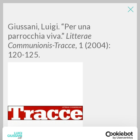
LUIGI
Giussani, Luigi. “Per una
parrocchia viva.”
Litterae
Communionis-Tracce
, 1 (2004):
GIUSSANI
120-125.
scritti