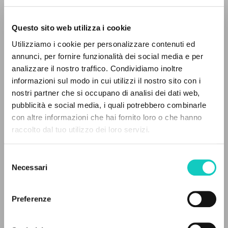
Questo sito web utilizza i cookie
BÚSQUEDA AVANZADA »
Utilizziamo i cookie per personalizzare contenuti ed
A
Giussani Luigi
Autor
Z
annunci, per fornire funzionalità dei social media e per
analizzare il nostro traffico. Condividiamo inoltre
0
DOCUMENTOS ENCONTRADOS
Francés
informazioni sul modo in cui utilizzi il nostro sito con i
30 Jours
nostri partner che si occupano di analisi dei dati web,
2000
pubblicità e social media, i quali potrebbero combinarle
Páginas: 2
con altre informazioni che hai fornito loro o che hanno
raccolto dal tuo utilizzo dei loro servizi.
RESULTADOS SUCESIVOS
ÚLTIMA ACTUALIZACIÓN
Selezione
17/04/2020
Necessari
del
consenso
Preferenze
LEE EL FULL TEXT EN LA EDICIÓN
DISPONIBLE