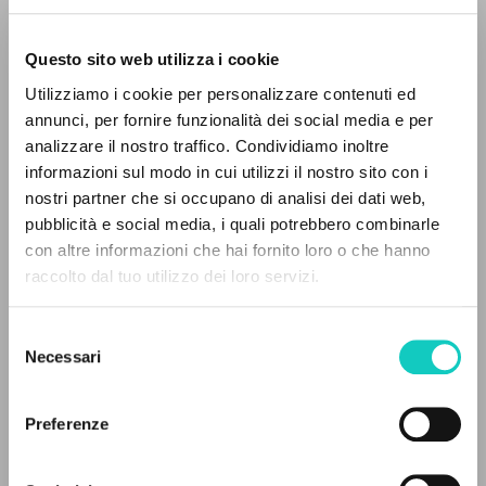
Questo sito web utilizza i cookie
Giussani Luigi
Autor
Utilizziamo i cookie per personalizzare contenuti ed
annunci, per fornire funzionalità dei social media e per
Italiano
analizzare il nostro traffico. Condividiamo inoltre
30 Giorni
2000
informazioni sul modo in cui utilizzi il nostro sito con i
Páginas: 2
nostri partner che si occupano di analisi dei dati web,
pubblicità e social media, i quali potrebbero combinarle
EL PROYECTO
con altre informazioni che hai fornito loro o che hanno
raccolto dal tuo utilizzo dei loro servizi.
Este portal recoge y pone a disposición de los
ÚLTIMA ACTUALIZACIÓN
17/04/2020
usuarios los textos de Luigi Giussani: casi 5000
Selezione
voces bibliográficas, textos íntegros en 5
Necessari
del
idiomas y líneas temáticas.
consenso
LEE EL FULL TEXT EN LA EDICIÓN
Preferenze
DISPONIBLE
NAVEGA